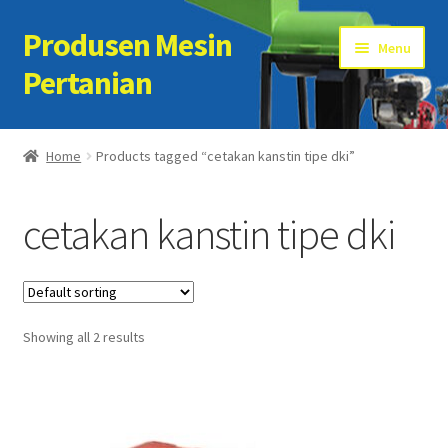
Produsen Mesin
Skip
Skip
Menu
to
to
Pertanian
navigation
content
Home
Home
Products tagged “cetakan kanstin tipe dki”
Artikel
cetakan kanstin tipe dki
Cart
Checkout
Showing all 2 results
Kontak Kami
My account
Sample Page