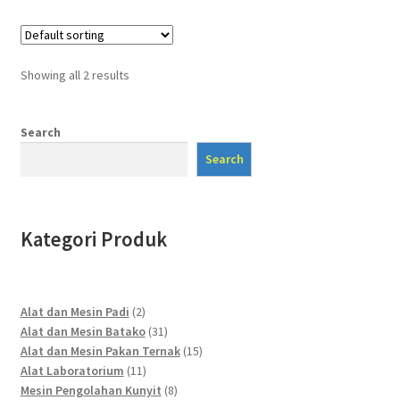
Showing all 2 results
Search
Search
Kategori Produk
2
Alat dan Mesin Padi
2
products
31
Alat dan Mesin Batako
31
products
15
Alat dan Mesin Pakan Ternak
15
11
products
Alat Laboratorium
11
products
8
Mesin Pengolahan Kunyit
8