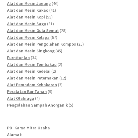
46
products
Alat dan Mesin Jagung
46
41
products
Alat dan Mesin Kakao
41
55
products
Alat dan Mesin Kopi
55
products
31
Alat dan Mesin Sagu
31
products
28
Alat dan Mesin Gula Semut
28
67
products
Alat dan Mesin Kelapa
67
products
25
Alat dan Mesin Pengolahan Kompos
25
45
products
Alat dan Mesin Singkong
45
34
products
Furnitur lab
34
products
2
Alat dan Mesin Tembakau
2
2
products
Alat dan Mesin Kedelai
2
products
12
Alat dan Mesin Peternakan
12
3
products
Alat Pemadam Kebakaran
3
9
products
Peralatan Bor Tanah
9
4
products
Alat Olahraga
4
products
5
Pengolahan Sampah Anorganik
5
products
PD. Karya Mitra Usaha
Alamat: