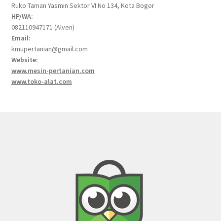
Ruko Taman Yasmin Sektor VI No 134, Kota Bogor
HP/WA:
082110947171 (Alven)
Email:
kmupertanian@gmail.com
Website:
www.mesin-pertanian.com
www.toko-alat.com