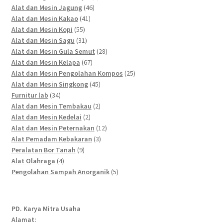
46
products
Alat dan Mesin Jagung
46
41
products
Alat dan Mesin Kakao
41
55
products
Alat dan Mesin Kopi
55
products
31
Alat dan Mesin Sagu
31
products
28
Alat dan Mesin Gula Semut
28
67
products
Alat dan Mesin Kelapa
67
products
25
Alat dan Mesin Pengolahan Kompos
25
45
products
Alat dan Mesin Singkong
45
34
products
Furnitur lab
34
products
2
Alat dan Mesin Tembakau
2
2
products
Alat dan Mesin Kedelai
2
products
12
Alat dan Mesin Peternakan
12
3
products
Alat Pemadam Kebakaran
3
9
products
Peralatan Bor Tanah
9
4
products
Alat Olahraga
4
products
5
Pengolahan Sampah Anorganik
5
products
PD. Karya Mitra Usaha
Alamat: