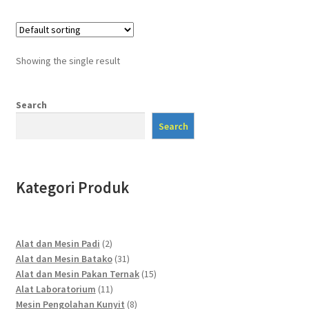
Showing the single result
Search
Search
Kategori Produk
2
Alat dan Mesin Padi
2
products
31
Alat dan Mesin Batako
31
products
15
Alat dan Mesin Pakan Ternak
15
11
products
Alat Laboratorium
11
products
8
Mesin Pengolahan Kunyit
8