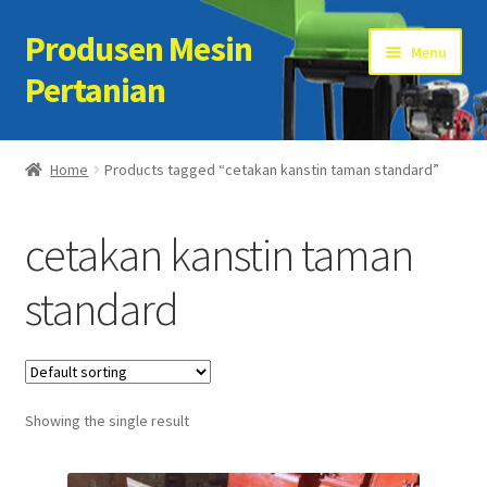
Produsen Mesin
Skip
Skip
Menu
to
to
Pertanian
navigation
content
Home
Home
Products tagged “cetakan kanstin taman standard”
Artikel
cetakan kanstin taman
Cart
standard
Checkout
Kontak Kami
Showing the single result
My account
Sample Page