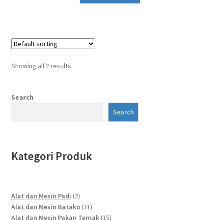
Showing all 2 results
Search
Search
Kategori Produk
2
Alat dan Mesin Padi
2
products
31
Alat dan Mesin Batako
31
products
15
Alat dan Mesin Pakan Ternak
15