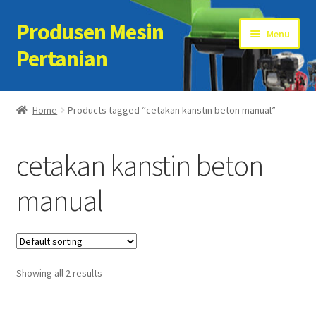
Produsen Mesin
Skip
Skip
Menu
to
to
Pertanian
navigation
content
Home
Home
Products tagged “cetakan kanstin beton manual”
Artikel
cetakan kanstin beton
Cart
manual
Checkout
Kontak Kami
Showing all 2 results
My account
Sample Page