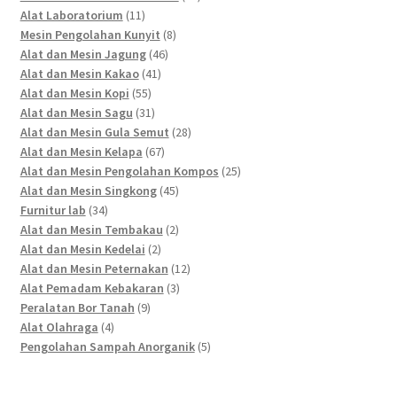
11
products
Alat Laboratorium
11
products
8
Mesin Pengolahan Kunyit
8
46
products
Alat dan Mesin Jagung
46
41
products
Alat dan Mesin Kakao
41
55
products
Alat dan Mesin Kopi
55
products
31
Alat dan Mesin Sagu
31
products
28
Alat dan Mesin Gula Semut
28
67
products
Alat dan Mesin Kelapa
67
products
25
Alat dan Mesin Pengolahan Kompos
25
45
products
Alat dan Mesin Singkong
45
34
products
Furnitur lab
34
products
2
Alat dan Mesin Tembakau
2
2
products
Alat dan Mesin Kedelai
2
products
12
Alat dan Mesin Peternakan
12
3
products
Alat Pemadam Kebakaran
3
9
products
Peralatan Bor Tanah
9
4
products
Alat Olahraga
4
products
5
Pengolahan Sampah Anorganik
5
products