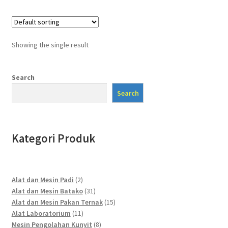
Showing the single result
Search
Search
Kategori Produk
2
Alat dan Mesin Padi
2
products
31
Alat dan Mesin Batako
31
products
15
Alat dan Mesin Pakan Ternak
15
11
products
Alat Laboratorium
11
products
8
Mesin Pengolahan Kunyit
8