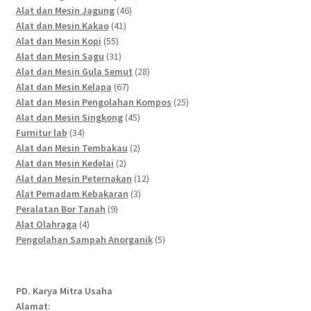
46
products
Alat dan Mesin Jagung
46
41
products
Alat dan Mesin Kakao
41
55
products
Alat dan Mesin Kopi
55
products
31
Alat dan Mesin Sagu
31
products
28
Alat dan Mesin Gula Semut
28
67
products
Alat dan Mesin Kelapa
67
products
25
Alat dan Mesin Pengolahan Kompos
25
45
products
Alat dan Mesin Singkong
45
34
products
Furnitur lab
34
products
2
Alat dan Mesin Tembakau
2
2
products
Alat dan Mesin Kedelai
2
products
12
Alat dan Mesin Peternakan
12
3
products
Alat Pemadam Kebakaran
3
9
products
Peralatan Bor Tanah
9
4
products
Alat Olahraga
4
products
5
Pengolahan Sampah Anorganik
5
products
PD. Karya Mitra Usaha
Alamat: