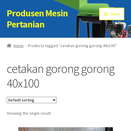
Produsen Mesin
Skip
Skip
Menu
to
to
Pertanian
navigation
content
Home
Home
Products tagged “cetakan gorong gorong 40x100”
Artikel
cetakan gorong gorong
Cart
40x100
Checkout
Kontak Kami
Showing the single result
My account
Sample Page