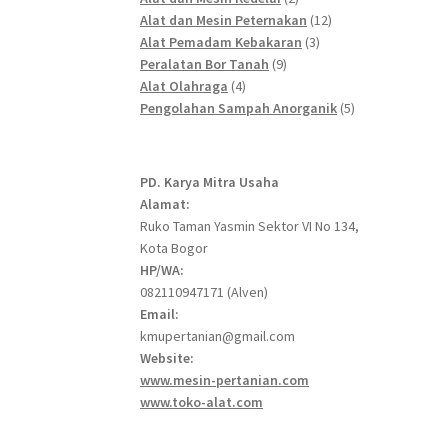
products
12
Alat dan Mesin Peternakan
12
3
products
Alat Pemadam Kebakaran
3
9
products
Peralatan Bor Tanah
9
4
products
Alat Olahraga
4
products
5
Pengolahan Sampah Anorganik
5
products
PD. Karya Mitra Usaha
Alamat:
Ruko Taman Yasmin Sektor VI No 134,
Kota Bogor
HP/WA:
082110947171 (Alven)
Email:
kmupertanian@gmail.com
Website:
www.mesin-pertanian.com
www.toko-alat.com