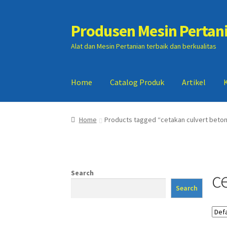
Produsen Mesin Pertan
Skip
Skip
to
to
Alat dan Mesin Pertanian terbaik dan berkualitas
navigation
content
Home
Catalog Produk
Artikel
Home
Artikel
Cart
Checkout
Kontak Kami
My
Home
Products tagged “cetakan culvert beto
c
Search
Search