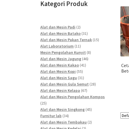
Kategori Produk
2
Alat dan Mesin Padi
2
products
31
Alat dan Mesin Batako
31
products
15
Alat dan Mesin Pakan Ternak
15
11
products
Alat Laboratorium
11
products
8
Mesin Pengolahan Kunyit
8
46
products
Alat dan Mesin Jagung
46
41
products
Alat dan Mesin Kakao
41
Cet
Bet
55
products
Alat dan Mesin Kopi
55
products
31
Alat dan Mesin Sagu
31
products
28
Alat dan Mesin Gula Semut
28
67
products
Alat dan Mesin Kelapa
67
products
Alat dan Mesin Pengolahan Kompos
25
25
products
45
Alat dan Mesin Singkong
45
34
products
Furnitur lab
34
products
2
Alat dan Mesin Tembakau
2
2
products
Alat dan Mesin Kedelai
2