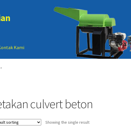
ian
Kontak Kami
 account
Sample Page
n”
etakan culvert beton
Showing the single result