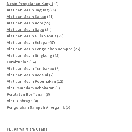
products
8
Mesin Pengolahan Kunyit
8
46
products
Alat dan Mesin Jagung
46
41
products
Alat dan Mesin Kakao
41
55
products
Alat dan Mesin Kopi
55
products
31
Alat dan Mesin Sagu
31
products
28
Alat dan Mesin Gula Semut
28
67
products
Alat dan Mesin Kelapa
67
products
25
Alat dan Mesin Pengolahan Kompos
25
45
products
Alat dan Mesin Singkong
45
34
products
Furnitur lab
34
products
2
Alat dan Mesin Tembakau
2
2
products
Alat dan Mesin Kedelai
2
products
12
Alat dan Mesin Peternakan
12
3
products
Alat Pemadam Kebakaran
3
9
products
Peralatan Bor Tanah
9
4
products
Alat Olahraga
4
products
5
Pengolahan Sampah Anorganik
5
products
PD. Karya Mitra Usaha