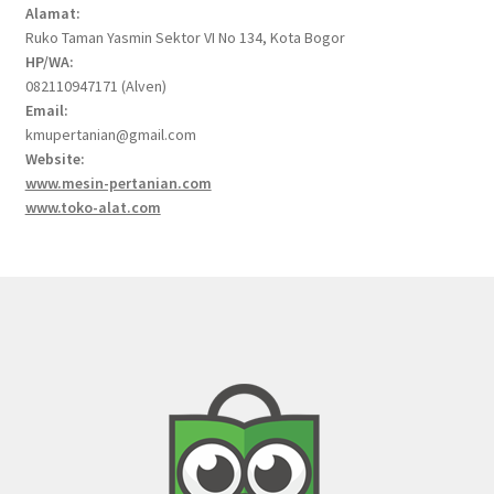
Alamat:
Ruko Taman Yasmin Sektor VI No 134, Kota Bogor
HP/WA:
082110947171 (Alven)
Email:
kmupertanian@gmail.com
Website:
www.mesin-pertanian.com
www.toko-alat.com