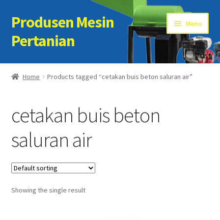
Produsen Mesin
Skip
Skip
Menu
to
to
Pertanian
navigation
content
Home
Home
Products tagged “cetakan buis beton saluran air”
Artikel
cetakan buis beton
Cart
saluran air
Checkout
Kontak Kami
Showing the single result
My account
Sample Page