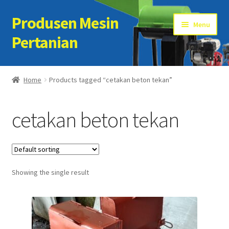
Produsen Mesin
Skip
Skip
Menu
to
to
Pertanian
navigation
content
Home
Home
Products tagged “cetakan beton tekan”
Artikel
cetakan beton tekan
Cart
Checkout
Showing the single result
Kontak Kami
My account
Sample Page