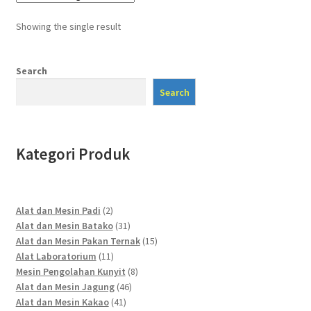
Showing the single result
Search
Search
Kategori Produk
2
Alat dan Mesin Padi
2
products
31
Alat dan Mesin Batako
31
products
15
Alat dan Mesin Pakan Ternak
15
11
products
Alat Laboratorium
11
products
8
Mesin Pengolahan Kunyit
8
46
products
Alat dan Mesin Jagung
46
41
products
Alat dan Mesin Kakao
41