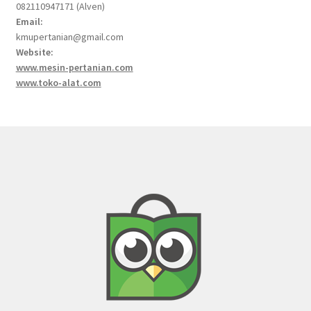
082110947171 (Alven)
Email:
kmupertanian@gmail.com
Website:
www.mesin-pertanian.com
www.toko-alat.com