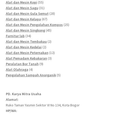
55
products
Alat dan Mesin Kopi
55
products
31
Alat dan Mesin Sagu
31
products
28
Alat dan Mesin Gula Semut
28
67
products
Alat dan Mesin Kelapa
67
products
25
Alat dan Mesin Pengolahan Kompos
25
45
products
Alat dan Mesin Singkong
45
34
products
Furnitur lab
34
products
2
Alat dan Mesin Tembakau
2
2
products
Alat dan Mesin Kedelai
2
products
12
Alat dan Mesin Peternakan
12
3
products
Alat Pemadam Kebakaran
3
9
products
Peralatan Bor Tanah
9
4
products
Alat Olahraga
4
products
5
Pengolahan Sampah Anorganik
5
products
PD. Karya Mitra Usaha
Alamat:
Ruko Taman Yasmin Sektor VI No 134, Kota Bogor
HP/WA: