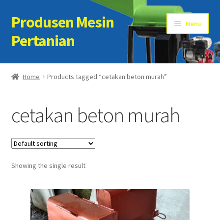
Produsen Mesin
Skip
Skip
Menu
to
to
Pertanian
navigation
content
Home
Home
Products tagged “cetakan beton murah”
Artikel
cetakan beton murah
Cart
Checkout
Showing the single result
Kontak Kami
My account
Sample Page