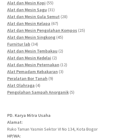
55
products
Alat dan Mesin Kopi
55
products
31
Alat dan Mesin Sagu
31
products
28
Alat dan Mesin Gula Semut
28
67
products
Alat dan Mesin Kelapa
67
products
25
Alat dan Mesin Pengolahan Kompos
25
45
products
Alat dan Mesin Singkong
45
34
products
Furnitur lab
34
products
2
Alat dan Mesin Tembakau
2
2
products
Alat dan Mesin Kedelai
2
products
12
Alat dan Mesin Peternakan
12
3
products
Alat Pemadam Kebakaran
3
9
products
Peralatan Bor Tanah
9
4
products
Alat Olahraga
4
products
5
Pengolahan Sampah Anorganik
5
products
PD. Karya Mitra Usaha
Alamat:
Ruko Taman Yasmin Sektor VI No 134, Kota Bogor
HP/WA: