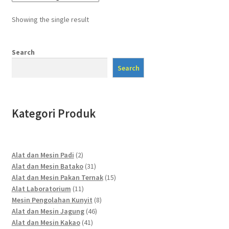
Showing the single result
Search
Search
Kategori Produk
2
Alat dan Mesin Padi
2
products
31
Alat dan Mesin Batako
31
products
15
Alat dan Mesin Pakan Ternak
15
11
products
Alat Laboratorium
11
products
8
Mesin Pengolahan Kunyit
8
46
products
Alat dan Mesin Jagung
46
41
products
Alat dan Mesin Kakao
41