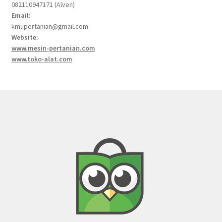
082110947171 (Alven)
Email:
kmupertanian@gmail.com
Website:
www.mesin-pertanian.com
www.toko-alat.com