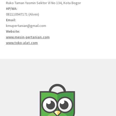
Ruko Taman Yasmin Sektor VI No 134, Kota Bogor
HP/WA:
082110947171 (Alven)
Email:
kmupertanian@gmail.com
Website:
www.mesin-pertanian.com
www.toko-alat.com