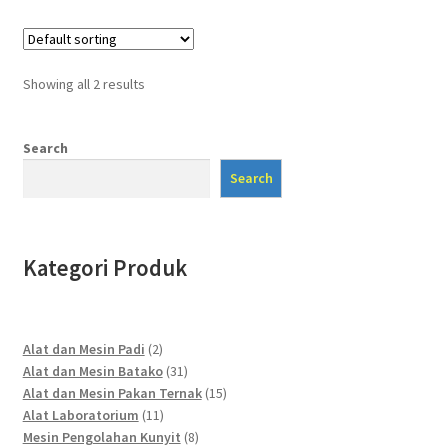
Showing all 2 results
Search
Search
Kategori Produk
2
Alat dan Mesin Padi
2
products
31
Alat dan Mesin Batako
31
products
15
Alat dan Mesin Pakan Ternak
15
11
products
Alat Laboratorium
11
products
8
Mesin Pengolahan Kunyit
8