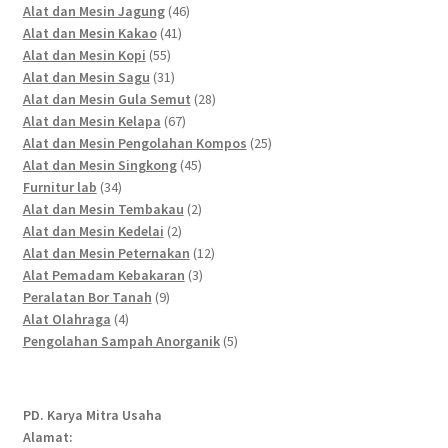
46
products
Alat dan Mesin Jagung
46
41
products
Alat dan Mesin Kakao
41
55
products
Alat dan Mesin Kopi
55
products
31
Alat dan Mesin Sagu
31
products
28
Alat dan Mesin Gula Semut
28
67
products
Alat dan Mesin Kelapa
67
products
25
Alat dan Mesin Pengolahan Kompos
25
45
products
Alat dan Mesin Singkong
45
34
products
Furnitur lab
34
products
2
Alat dan Mesin Tembakau
2
2
products
Alat dan Mesin Kedelai
2
products
12
Alat dan Mesin Peternakan
12
3
products
Alat Pemadam Kebakaran
3
9
products
Peralatan Bor Tanah
9
4
products
Alat Olahraga
4
products
5
Pengolahan Sampah Anorganik
5
products
PD. Karya Mitra Usaha
Alamat: