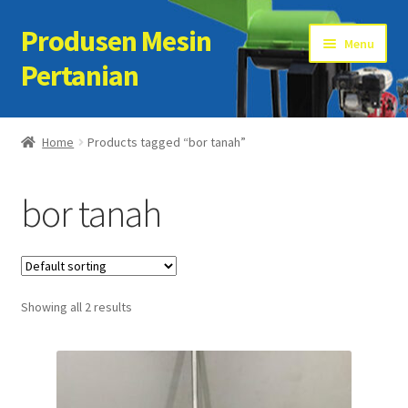
Produsen Mesin
Skip
Skip
Menu
to
to
Pertanian
navigation
content
Home
Home
Products tagged “bor tanah”
Artikel
bor tanah
Cart
Checkout
Showing all 2 results
Kontak Kami
My account
Sample Page