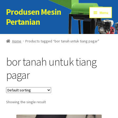
Produsen Mesin
Skip
Skip
Menu
to
to
Pertanian
navigation
content
Home
Home
Products tagged “bor tanah untuk tiang pagar”
Artikel
bor tanah untuk tiang
Cart
pagar
Checkout
Kontak Kami
Showing the single result
My account
Sample Page