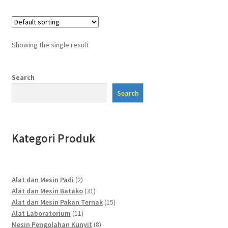
Showing the single result
Search
Search
Kategori Produk
2
Alat dan Mesin Padi
2
products
31
Alat dan Mesin Batako
31
products
15
Alat dan Mesin Pakan Ternak
15
11
products
Alat Laboratorium
11
products
8
Mesin Pengolahan Kunyit
8