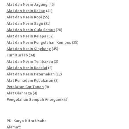
46
products
Alat dan Mesin Jagung
46
41
products
Alat dan Mesin Kakao
41
55
products
Alat dan Mesin Kopi
55
products
31
Alat dan Mesin Sagu
31
products
28
Alat dan Mesin Gula Semut
28
67
products
Alat dan Mesin Kelapa
67
products
25
Alat dan Mesin Pengolahan Kompos
25
45
products
Alat dan Mesin Singkong
45
34
products
Furnitur lab
34
products
2
Alat dan Mesin Tembakau
2
2
products
Alat dan Mesin Kedelai
2
products
12
Alat dan Mesin Peternakan
12
3
products
Alat Pemadam Kebakaran
3
9
products
Peralatan Bor Tanah
9
4
products
Alat Olahraga
4
products
5
Pengolahan Sampah Anorganik
5
products
PD. Karya Mitra Usaha
Alamat: