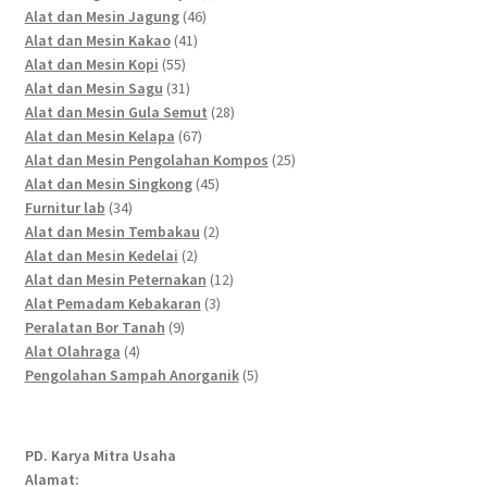
46
products
Alat dan Mesin Jagung
46
41
products
Alat dan Mesin Kakao
41
55
products
Alat dan Mesin Kopi
55
products
31
Alat dan Mesin Sagu
31
products
28
Alat dan Mesin Gula Semut
28
67
products
Alat dan Mesin Kelapa
67
products
25
Alat dan Mesin Pengolahan Kompos
25
45
products
Alat dan Mesin Singkong
45
34
products
Furnitur lab
34
products
2
Alat dan Mesin Tembakau
2
2
products
Alat dan Mesin Kedelai
2
products
12
Alat dan Mesin Peternakan
12
3
products
Alat Pemadam Kebakaran
3
9
products
Peralatan Bor Tanah
9
4
products
Alat Olahraga
4
products
5
Pengolahan Sampah Anorganik
5
products
PD. Karya Mitra Usaha
Alamat: