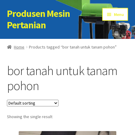
Produsen Mesin
Skip
Skip
Menu
to
to
Pertanian
navigation
content
Home
Home
Products tagged “bor tanah untuk tanam pohon”
Artikel
bor tanah untuk tanam
Cart
pohon
Checkout
Kontak Kami
Showing the single result
My account
Sample Page