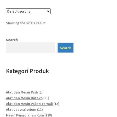
Showing the single result
Search
Search
Kategori Produk
2
Alat dan Mesin Padi
2
products
31
Alat dan Mesin Batako
31
products
15
Alat dan Mesin Pakan Ternak
15
11
products
Alat Laboratorium
11
products
8
Mesin Pengolahan Kunyit
8