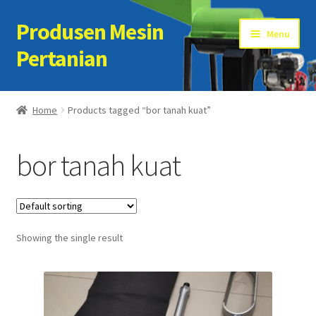
Produsen Mesin
Skip
Skip
Menu
to
to
Pertanian
navigation
content
Home
Home
Products tagged “bor tanah kuat”
Artikel
bor tanah kuat
Cart
Checkout
Showing the single result
Kontak Kami
My account
Sample Page