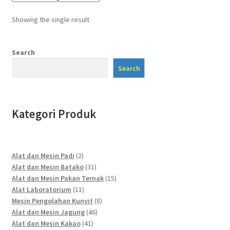
Showing the single result
Search
Search
Kategori Produk
2
Alat dan Mesin Padi
2
products
31
Alat dan Mesin Batako
31
products
15
Alat dan Mesin Pakan Ternak
15
11
products
Alat Laboratorium
11
products
8
Mesin Pengolahan Kunyit
8
46
products
Alat dan Mesin Jagung
46
41
products
Alat dan Mesin Kakao
41