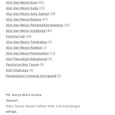
55
products
Alat dan Mesin Kopi
55
products
31
Alat dan Mesin Sagu
31
products
28
Alat dan Mesin Gula Semut
28
67
products
Alat dan Mesin Kelapa
67
products
25
Alat dan Mesin Pengolahan Kompos
25
45
products
Alat dan Mesin Singkong
45
34
products
Furnitur lab
34
products
2
Alat dan Mesin Tembakau
2
2
products
Alat dan Mesin Kedelai
2
products
12
Alat dan Mesin Peternakan
12
3
products
Alat Pemadam Kebakaran
3
9
products
Peralatan Bor Tanah
9
4
products
Alat Olahraga
4
products
5
Pengolahan Sampah Anorganik
5
products
PD. Karya Mitra Usaha
Alamat:
Ruko Taman Yasmin Sektor VI No 134, Kota Bogor
HP/WA: