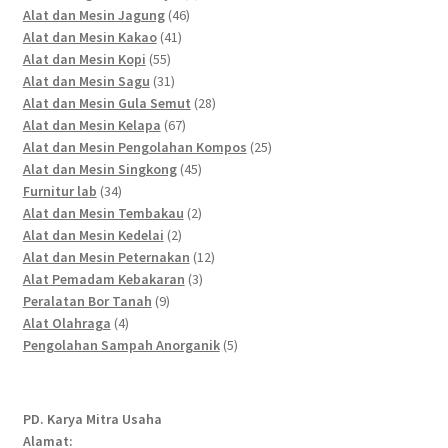
46
products
Alat dan Mesin Jagung
46
41
products
Alat dan Mesin Kakao
41
55
products
Alat dan Mesin Kopi
55
products
31
Alat dan Mesin Sagu
31
products
28
Alat dan Mesin Gula Semut
28
67
products
Alat dan Mesin Kelapa
67
products
25
Alat dan Mesin Pengolahan Kompos
25
45
products
Alat dan Mesin Singkong
45
34
products
Furnitur lab
34
products
2
Alat dan Mesin Tembakau
2
2
products
Alat dan Mesin Kedelai
2
products
12
Alat dan Mesin Peternakan
12
3
products
Alat Pemadam Kebakaran
3
9
products
Peralatan Bor Tanah
9
4
products
Alat Olahraga
4
products
5
Pengolahan Sampah Anorganik
5
products
PD. Karya Mitra Usaha
Alamat: