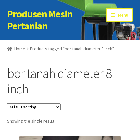
Produsen Mesin
Skip
Skip
Menu
to
to
Pertanian
navigation
content
Home
Home
Products tagged “bor tanah diameter 8 inch”
Artikel
bor tanah diameter 8
Cart
inch
Checkout
Kontak Kami
Showing the single result
My account
Sample Page