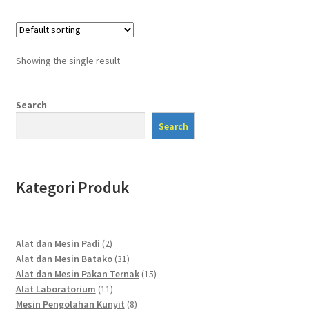
Showing the single result
Search
Search
Kategori Produk
2
Alat dan Mesin Padi
2
products
31
Alat dan Mesin Batako
31
products
15
Alat dan Mesin Pakan Ternak
15
11
products
Alat Laboratorium
11
products
8
Mesin Pengolahan Kunyit
8