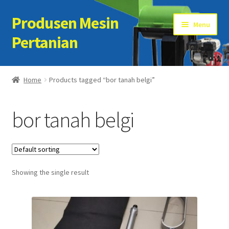
Produsen Mesin
Skip
Skip
Menu
to
to
Pertanian
navigation
content
Home
Home
Products tagged “bor tanah belgi”
Artikel
bor tanah belgi
Cart
Checkout
Showing the single result
Kontak Kami
My account
Sample Page