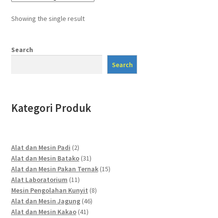
Showing the single result
Search
Search
Kategori Produk
2
Alat dan Mesin Padi
2
products
31
Alat dan Mesin Batako
31
products
15
Alat dan Mesin Pakan Ternak
15
11
products
Alat Laboratorium
11
products
8
Mesin Pengolahan Kunyit
8
46
products
Alat dan Mesin Jagung
46
41
products
Alat dan Mesin Kakao
41