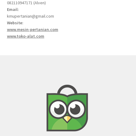
082110947171 (Alven)
Email:
kmupertanian@gmail.com
Website:
www.mesin-pertanian.com
www.toko-alat.com