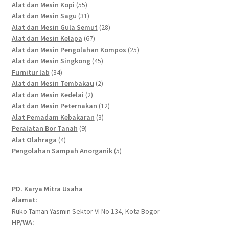
55
products
Alat dan Mesin Kopi
55
products
31
Alat dan Mesin Sagu
31
products
28
Alat dan Mesin Gula Semut
28
67
products
Alat dan Mesin Kelapa
67
products
25
Alat dan Mesin Pengolahan Kompos
25
45
products
Alat dan Mesin Singkong
45
34
products
Furnitur lab
34
products
2
Alat dan Mesin Tembakau
2
2
products
Alat dan Mesin Kedelai
2
products
12
Alat dan Mesin Peternakan
12
3
products
Alat Pemadam Kebakaran
3
9
products
Peralatan Bor Tanah
9
4
products
Alat Olahraga
4
products
5
Pengolahan Sampah Anorganik
5
products
PD. Karya Mitra Usaha
Alamat:
Ruko Taman Yasmin Sektor VI No 134, Kota Bogor
HP/WA: