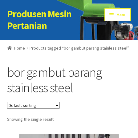
Produsen Mesin
Skip
Skip
Menu
to
to
Pertanian
navigation
content
Home
Home
Products tagged “bor gambut parang stainless steel”
Artikel
bor gambut parang
Cart
stainless steel
Checkout
Kontak Kami
Showing the single result
My account
Sample Page