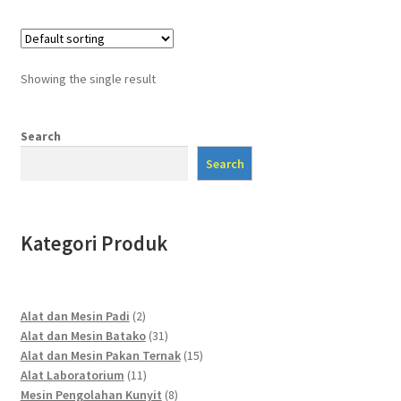
Showing the single result
Search
Search
Kategori Produk
2
Alat dan Mesin Padi
2
products
31
Alat dan Mesin Batako
31
products
15
Alat dan Mesin Pakan Ternak
15
11
products
Alat Laboratorium
11
products
8
Mesin Pengolahan Kunyit
8