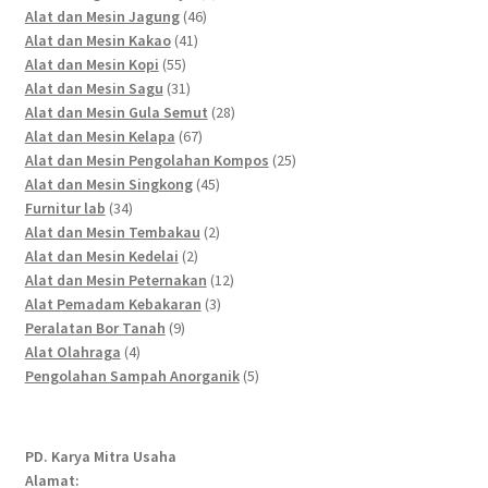
46
products
Alat dan Mesin Jagung
46
41
products
Alat dan Mesin Kakao
41
55
products
Alat dan Mesin Kopi
55
products
31
Alat dan Mesin Sagu
31
products
28
Alat dan Mesin Gula Semut
28
67
products
Alat dan Mesin Kelapa
67
products
25
Alat dan Mesin Pengolahan Kompos
25
45
products
Alat dan Mesin Singkong
45
34
products
Furnitur lab
34
products
2
Alat dan Mesin Tembakau
2
2
products
Alat dan Mesin Kedelai
2
products
12
Alat dan Mesin Peternakan
12
3
products
Alat Pemadam Kebakaran
3
9
products
Peralatan Bor Tanah
9
4
products
Alat Olahraga
4
products
5
Pengolahan Sampah Anorganik
5
products
PD. Karya Mitra Usaha
Alamat: