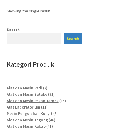
Showing the single result
Search
Search
Kategori Produk
2
Alat dan Mesin Padi
2
products
31
Alat dan Mesin Batako
31
products
15
Alat dan Mesin Pakan Ternak
15
11
products
Alat Laboratorium
11
products
8
Mesin Pengolahan Kunyit
8
46
products
Alat dan Mesin Jagung
46
41
products
Alat dan Mesin Kakao
41