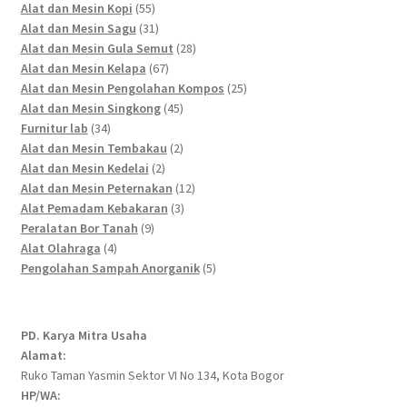
55
products
Alat dan Mesin Kopi
55
products
31
Alat dan Mesin Sagu
31
products
28
Alat dan Mesin Gula Semut
28
67
products
Alat dan Mesin Kelapa
67
products
25
Alat dan Mesin Pengolahan Kompos
25
45
products
Alat dan Mesin Singkong
45
34
products
Furnitur lab
34
products
2
Alat dan Mesin Tembakau
2
2
products
Alat dan Mesin Kedelai
2
products
12
Alat dan Mesin Peternakan
12
3
products
Alat Pemadam Kebakaran
3
9
products
Peralatan Bor Tanah
9
4
products
Alat Olahraga
4
products
5
Pengolahan Sampah Anorganik
5
products
PD. Karya Mitra Usaha
Alamat:
Ruko Taman Yasmin Sektor VI No 134, Kota Bogor
HP/WA: