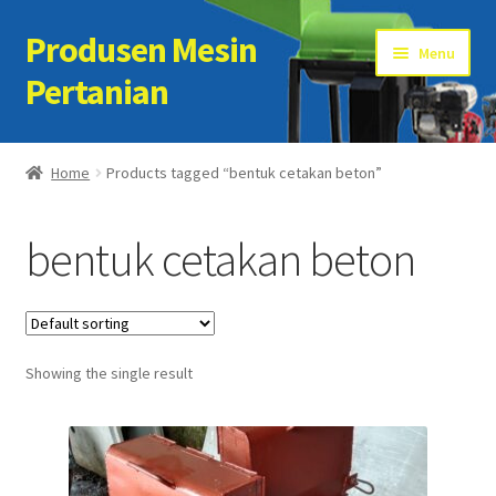
Produsen Mesin
Skip
Skip
Menu
to
to
Pertanian
navigation
content
Home
Home
Products tagged “bentuk cetakan beton”
Artikel
bentuk cetakan beton
Cart
Checkout
Showing the single result
Kontak Kami
My account
Sample Page