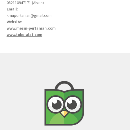
082110947171 (Alven)
Email:
kmupertanian@gmail.com
Website:
www.mesin-pertanian.com
www.toko-alat.com