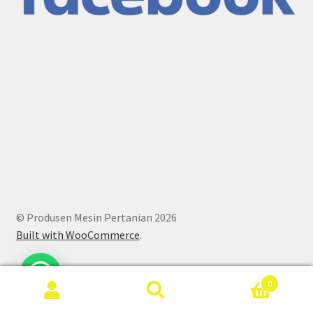
© Produsen Mesin Pertanian 2026
Built with WooCommerce
.
0
Search
Search