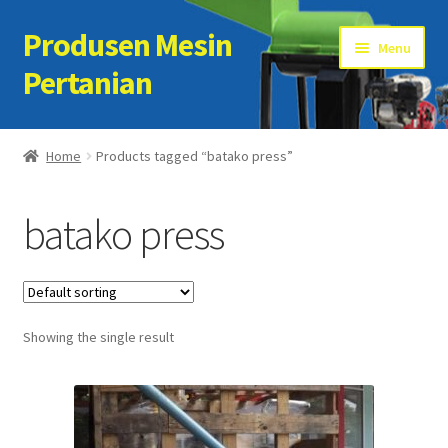
Produsen Mesin
Skip
Skip
Menu
to
to
Pertanian
navigation
content
Home
Home
Products tagged “batako press”
Artikel
batako press
Cart
Checkout
Showing the single result
Kontak Kami
My account
Sample Page