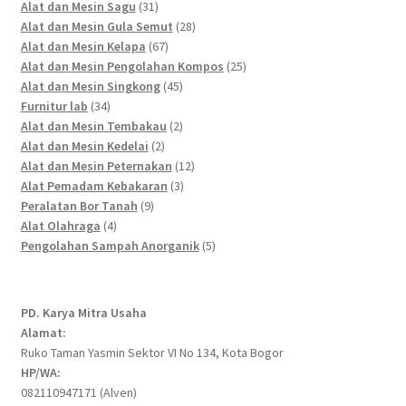
products
31
Alat dan Mesin Sagu
31
products
28
Alat dan Mesin Gula Semut
28
67
products
Alat dan Mesin Kelapa
67
products
25
Alat dan Mesin Pengolahan Kompos
25
45
products
Alat dan Mesin Singkong
45
34
products
Furnitur lab
34
products
2
Alat dan Mesin Tembakau
2
2
products
Alat dan Mesin Kedelai
2
products
12
Alat dan Mesin Peternakan
12
3
products
Alat Pemadam Kebakaran
3
9
products
Peralatan Bor Tanah
9
4
products
Alat Olahraga
4
products
5
Pengolahan Sampah Anorganik
5
products
PD. Karya Mitra Usaha
Alamat:
Ruko Taman Yasmin Sektor VI No 134, Kota Bogor
HP/WA:
082110947171 (Alven)