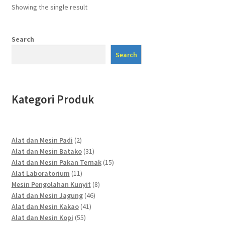
Showing the single result
Search
Search
Kategori Produk
2
Alat dan Mesin Padi
2
products
31
Alat dan Mesin Batako
31
products
15
Alat dan Mesin Pakan Ternak
15
11
products
Alat Laboratorium
11
products
8
Mesin Pengolahan Kunyit
8
46
products
Alat dan Mesin Jagung
46
41
products
Alat dan Mesin Kakao
41
55
products
Alat dan Mesin Kopi
55