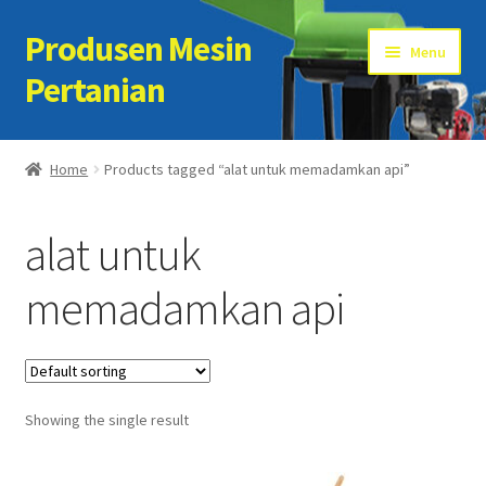
Produsen Mesin
Skip
Skip
Menu
to
to
Pertanian
navigation
content
Home
Home
Products tagged “alat untuk memadamkan api”
Artikel
alat untuk
Cart
memadamkan api
Checkout
Kontak Kami
Showing the single result
My account
Sample Page