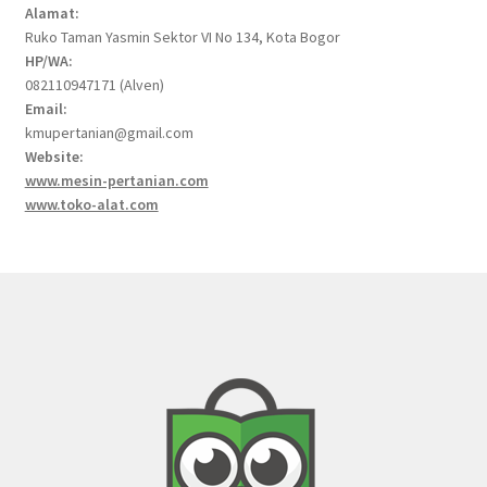
Alamat:
Ruko Taman Yasmin Sektor VI No 134, Kota Bogor
HP/WA:
082110947171 (Alven)
Email:
kmupertanian@gmail.com
Website:
www.mesin-pertanian.com
www.toko-alat.com