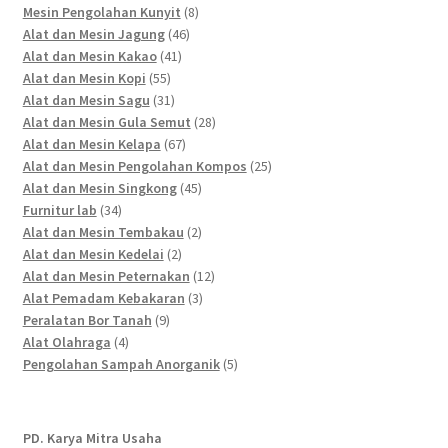
products
8
Mesin Pengolahan Kunyit
8
46
products
Alat dan Mesin Jagung
46
41
products
Alat dan Mesin Kakao
41
55
products
Alat dan Mesin Kopi
55
products
31
Alat dan Mesin Sagu
31
products
28
Alat dan Mesin Gula Semut
28
67
products
Alat dan Mesin Kelapa
67
products
25
Alat dan Mesin Pengolahan Kompos
25
45
products
Alat dan Mesin Singkong
45
34
products
Furnitur lab
34
products
2
Alat dan Mesin Tembakau
2
2
products
Alat dan Mesin Kedelai
2
products
12
Alat dan Mesin Peternakan
12
3
products
Alat Pemadam Kebakaran
3
9
products
Peralatan Bor Tanah
9
4
products
Alat Olahraga
4
products
5
Pengolahan Sampah Anorganik
5
products
PD. Karya Mitra Usaha