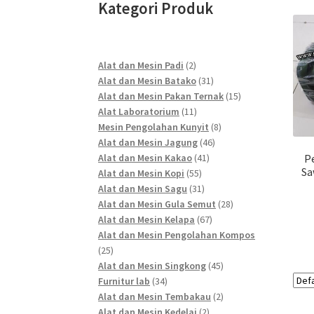
Kategori Produk
2
Alat dan Mesin Padi
2
products
31
Alat dan Mesin Batako
31
products
15
Alat dan Mesin Pakan Ternak
15
11
products
Alat Laboratorium
11
products
8
Mesin Pengolahan Kunyit
8
46
products
Alat dan Mesin Jagung
46
41
products
Alat dan Mesin Kakao
41
P
Sa
55
products
Alat dan Mesin Kopi
55
products
31
Alat dan Mesin Sagu
31
products
28
Alat dan Mesin Gula Semut
28
67
products
Alat dan Mesin Kelapa
67
products
Alat dan Mesin Pengolahan Kompos
25
25
products
45
Alat dan Mesin Singkong
45
34
products
Furnitur lab
34
products
2
Alat dan Mesin Tembakau
2
2
products
Alat dan Mesin Kedelai
2