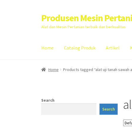
Produsen Mesin Pertan
Skip
Skip
to
to
Alat dan Mesin Pertanian terbaik dan berkualitas
navigation
content
Home
Catalog Produk
Artikel
Home
Artikel
Cart
Checkout
Kontak Kami
My
Home
Products tagged “alat uji tanah sawah 
a
Search
Search