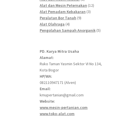
products
12
Alat dan Mesin Peternakan
12
3
products
Alat Pemadam Kebakaran
3
9
products
Peralatan Bor Tanah
9
4
products
Alat Olahraga
4
products
5
Pengolahan Sampah Anorganik
5
products
PD. Karya Mitra Usaha
Alamat:
Ruko Taman Yasmin Sektor VI No 134,
Kota Bogor
HP/WA:
082110947171 (Alven)
Email:
kmupertanian@gmail.com
Website:
www.mesin-pertanian.com
www.toko-alat.com