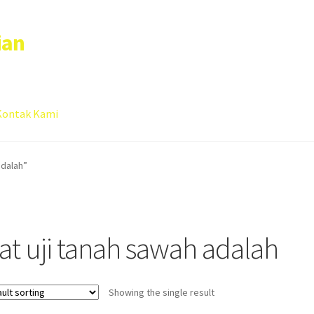
ian
Kontak Kami
 account
Sample Page
adalah”
lat uji tanah sawah adalah
Showing the single result