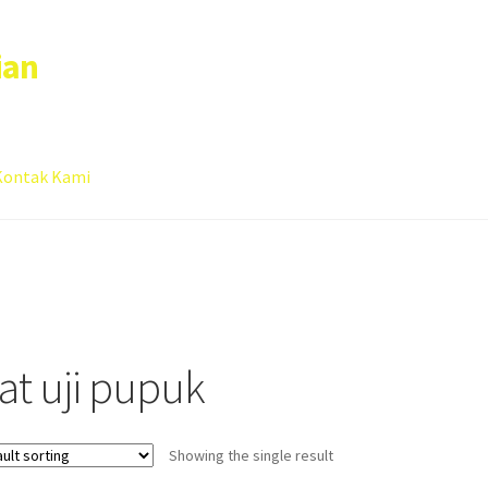
ian
Kontak Kami
 account
Sample Page
lat uji pupuk
Showing the single result