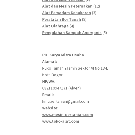
products
12
Alat dan Mesin Peternakan
12
3
products
Alat Pemadam Kebakaran
3
9
products
Peralatan Bor Tanah
9
4
products
Alat Olahraga
4
products
5
Pengolahan Sampah Anorganik
5
products
PD. Karya Mitra Usaha
Alamat:
Ruko Taman Yasmin Sektor VI No 134,
Kota Bogor
HP/WA:
082110947171 (Alven)
Email:
kmupertanian@gmail.com
Website:
www.mesin-pertanian.com
www.toko-alat.com