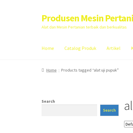
Produsen Mesin Pertan
Skip
Skip
to
to
Alat dan Mesin Pertanian terbaik dan berkualitas
navigation
content
Home
Catalog Produk
Artikel
Home
Artikel
Cart
Checkout
Kontak Kami
My
Home
Products tagged “alat uji pupuk”
a
Search
Search