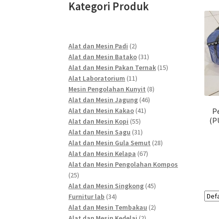
Kategori Produk
2
Alat dan Mesin Padi
2
products
31
Alat dan Mesin Batako
31
products
15
Alat dan Mesin Pakan Ternak
15
11
products
Alat Laboratorium
11
products
8
Mesin Pengolahan Kunyit
8
46
products
Alat dan Mesin Jagung
46
41
products
Alat dan Mesin Kakao
41
P
(PU
55
products
Alat dan Mesin Kopi
55
products
31
Alat dan Mesin Sagu
31
products
28
Alat dan Mesin Gula Semut
28
67
products
Alat dan Mesin Kelapa
67
products
Alat dan Mesin Pengolahan Kompos
25
25
products
45
Alat dan Mesin Singkong
45
34
products
Furnitur lab
34
products
2
Alat dan Mesin Tembakau
2
2
products
Alat dan Mesin Kedelai
2