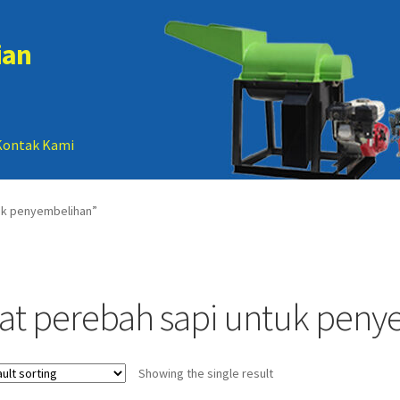
ian
Kontak Kami
 account
Sample Page
tuk penyembelihan”
lat perebah sapi untuk pen
Showing the single result