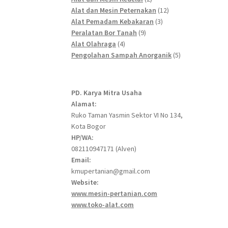
products
12
Alat dan Mesin Peternakan
12
3
products
Alat Pemadam Kebakaran
3
9
products
Peralatan Bor Tanah
9
4
products
Alat Olahraga
4
products
5
Pengolahan Sampah Anorganik
5
products
PD. Karya Mitra Usaha
Alamat:
Ruko Taman Yasmin Sektor VI No 134,
Kota Bogor
HP/WA:
082110947171 (Alven)
Email:
kmupertanian@gmail.com
Website:
www.mesin-pertanian.com
www.toko-alat.com