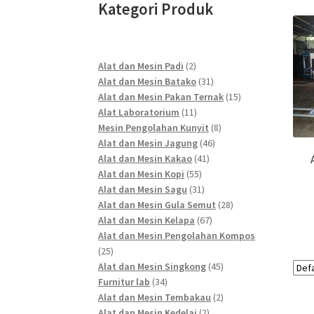
Kategori Produk
2
Alat dan Mesin Padi
2
products
31
Alat dan Mesin Batako
31
products
15
Alat dan Mesin Pakan Ternak
15
11
products
Alat Laboratorium
11
products
8
Mesin Pengolahan Kunyit
8
46
products
Alat dan Mesin Jagung
46
41
products
Alat dan Mesin Kakao
41
55
products
Alat dan Mesin Kopi
55
products
31
Alat dan Mesin Sagu
31
products
28
Alat dan Mesin Gula Semut
28
67
products
Alat dan Mesin Kelapa
67
products
Alat dan Mesin Pengolahan Kompos
25
25
products
45
Alat dan Mesin Singkong
45
34
products
Furnitur lab
34
products
2
Alat dan Mesin Tembakau
2
2
products
Alat dan Mesin Kedelai
2