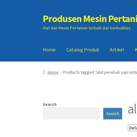
Produsen Mesin Pertan
Skip
Skip
to
to
Alat dan Mesin Pertanian terbaik dan berkualitas
navigation
content
Home
Catalog Produk
Artikel
Home
Artikel
Cart
Checkout
Kontak Kami
My
Home
Products tagged “alat perebah sapi un
a
Search
Search