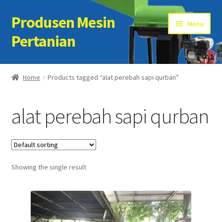
Produsen Mesin
Skip
Skip
Menu
to
to
Pertanian
navigation
content
Home
Home
Products tagged “alat perebah sapi qurban”
Artikel
alat perebah sapi qurban
Cart
Checkout
Showing the single result
Kontak Kami
My account
Sample Page