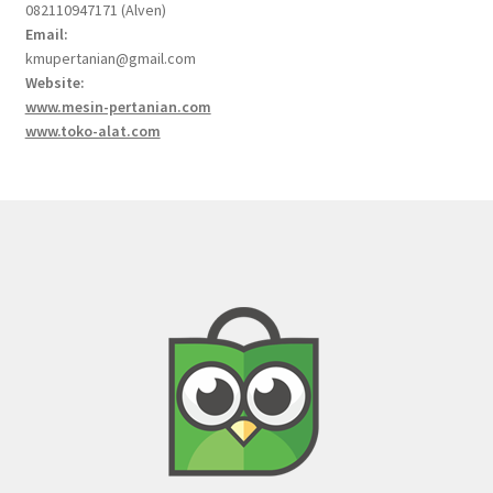
082110947171 (Alven)
Email:
kmupertanian@gmail.com
Website:
www.mesin-pertanian.com
www.toko-alat.com