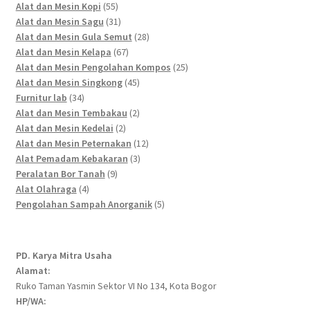
55
products
Alat dan Mesin Kopi
55
products
31
Alat dan Mesin Sagu
31
products
28
Alat dan Mesin Gula Semut
28
67
products
Alat dan Mesin Kelapa
67
products
25
Alat dan Mesin Pengolahan Kompos
25
45
products
Alat dan Mesin Singkong
45
34
products
Furnitur lab
34
products
2
Alat dan Mesin Tembakau
2
2
products
Alat dan Mesin Kedelai
2
products
12
Alat dan Mesin Peternakan
12
3
products
Alat Pemadam Kebakaran
3
9
products
Peralatan Bor Tanah
9
4
products
Alat Olahraga
4
products
5
Pengolahan Sampah Anorganik
5
products
PD. Karya Mitra Usaha
Alamat:
Ruko Taman Yasmin Sektor VI No 134, Kota Bogor
HP/WA: