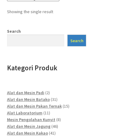
Showing the single result
Search
Search
Kategori Produk
2
Alat dan Mesin Padi
2
products
31
Alat dan Mesin Batako
31
products
15
Alat dan Mesin Pakan Ternak
15
11
products
Alat Laboratorium
11
products
8
Mesin Pengolahan Kunyit
8
46
products
Alat dan Mesin Jagung
46
41
products
Alat dan Mesin Kakao
41