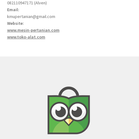
082110947171 (Alven)
Email:
kmupertanian@gmail.com
Website:
www.mesin-pertanian.com
www.toko-alat.com