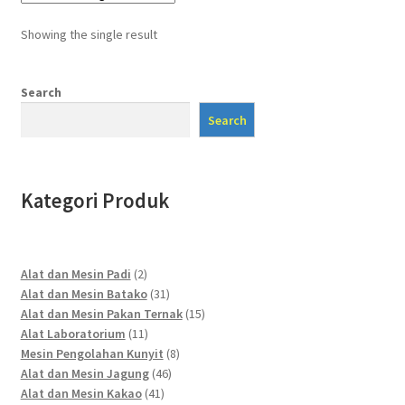
Showing the single result
Search
Search
Kategori Produk
2
Alat dan Mesin Padi
2
products
31
Alat dan Mesin Batako
31
products
15
Alat dan Mesin Pakan Ternak
15
11
products
Alat Laboratorium
11
products
8
Mesin Pengolahan Kunyit
8
46
products
Alat dan Mesin Jagung
46
41
products
Alat dan Mesin Kakao
41