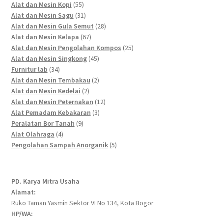
55
products
Alat dan Mesin Kopi
55
products
31
Alat dan Mesin Sagu
31
products
28
Alat dan Mesin Gula Semut
28
67
products
Alat dan Mesin Kelapa
67
products
25
Alat dan Mesin Pengolahan Kompos
25
45
products
Alat dan Mesin Singkong
45
34
products
Furnitur lab
34
products
2
Alat dan Mesin Tembakau
2
2
products
Alat dan Mesin Kedelai
2
products
12
Alat dan Mesin Peternakan
12
3
products
Alat Pemadam Kebakaran
3
9
products
Peralatan Bor Tanah
9
4
products
Alat Olahraga
4
products
5
Pengolahan Sampah Anorganik
5
products
PD. Karya Mitra Usaha
Alamat:
Ruko Taman Yasmin Sektor VI No 134, Kota Bogor
HP/WA: