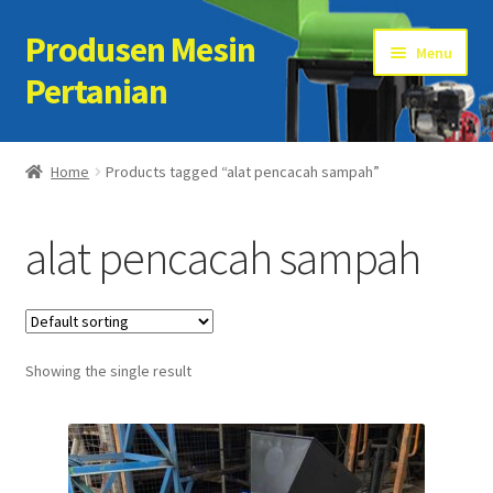
Produsen Mesin
Skip
Skip
Menu
to
to
Pertanian
navigation
content
Home
Home
Products tagged “alat pencacah sampah”
Artikel
alat pencacah sampah
Cart
Checkout
Showing the single result
Kontak Kami
My account
Sample Page