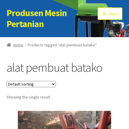
Produsen Mesin
Skip
Skip
Menu
to
to
Pertanian
navigation
content
Home
Home
Products tagged “alat pembuat batako”
Artikel
alat pembuat batako
Cart
Checkout
Showing the single result
Kontak Kami
My account
Sample Page