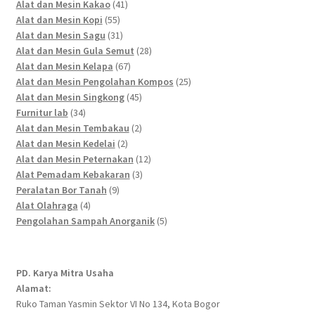
41
products
Alat dan Mesin Kakao
41
55
products
Alat dan Mesin Kopi
55
products
31
Alat dan Mesin Sagu
31
products
28
Alat dan Mesin Gula Semut
28
67
products
Alat dan Mesin Kelapa
67
products
25
Alat dan Mesin Pengolahan Kompos
25
45
products
Alat dan Mesin Singkong
45
34
products
Furnitur lab
34
products
2
Alat dan Mesin Tembakau
2
2
products
Alat dan Mesin Kedelai
2
products
12
Alat dan Mesin Peternakan
12
3
products
Alat Pemadam Kebakaran
3
9
products
Peralatan Bor Tanah
9
4
products
Alat Olahraga
4
products
5
Pengolahan Sampah Anorganik
5
products
PD. Karya Mitra Usaha
Alamat:
Ruko Taman Yasmin Sektor VI No 134, Kota Bogor