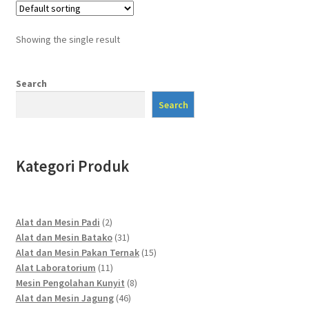
Showing the single result
Search
Search
Kategori Produk
2
Alat dan Mesin Padi
2
products
31
Alat dan Mesin Batako
31
products
15
Alat dan Mesin Pakan Ternak
15
11
products
Alat Laboratorium
11
products
8
Mesin Pengolahan Kunyit
8
46
products
Alat dan Mesin Jagung
46