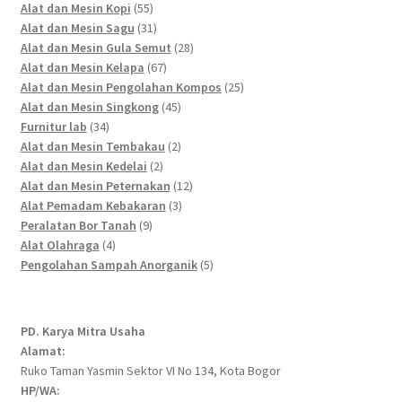
55
products
Alat dan Mesin Kopi
55
products
31
Alat dan Mesin Sagu
31
products
28
Alat dan Mesin Gula Semut
28
67
products
Alat dan Mesin Kelapa
67
products
25
Alat dan Mesin Pengolahan Kompos
25
45
products
Alat dan Mesin Singkong
45
34
products
Furnitur lab
34
products
2
Alat dan Mesin Tembakau
2
2
products
Alat dan Mesin Kedelai
2
products
12
Alat dan Mesin Peternakan
12
3
products
Alat Pemadam Kebakaran
3
9
products
Peralatan Bor Tanah
9
4
products
Alat Olahraga
4
products
5
Pengolahan Sampah Anorganik
5
products
PD. Karya Mitra Usaha
Alamat:
Ruko Taman Yasmin Sektor VI No 134, Kota Bogor
HP/WA: