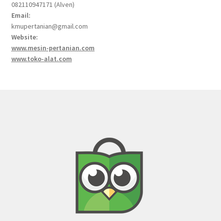
082110947171 (Alven)
Email:
kmupertanian@gmail.com
Website:
www.mesin-pertanian.com
www.toko-alat.com