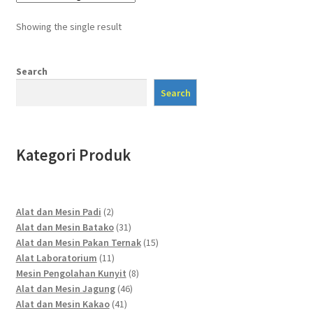
Showing the single result
Search
Search
Kategori Produk
2
Alat dan Mesin Padi
2
products
31
Alat dan Mesin Batako
31
products
15
Alat dan Mesin Pakan Ternak
15
11
products
Alat Laboratorium
11
products
8
Mesin Pengolahan Kunyit
8
46
products
Alat dan Mesin Jagung
46
41
products
Alat dan Mesin Kakao
41