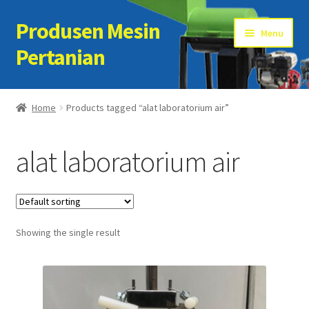
Produsen Mesin
Skip
Skip
Menu
to
to
Pertanian
navigation
content
Home
Home
Products tagged “alat laboratorium air”
Artikel
alat laboratorium air
Cart
Checkout
Showing the single result
Kontak Kami
My account
Sample Page