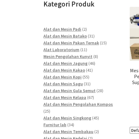
Kategori Produk
2
Alat dan Mesin Padi
2
products
31
Alat dan Mesin Batako
31
products
15
Alat dan Mesin Pakan Ternak
15
11
products
Alat Laboratorium
11
products
8
Mesin Pengolahan Kunyit
8
46
products
Alat dan Mesin Jagung
46
41
products
Alat dan Mesin Kakao
41
Mes
P
55
products
Alat dan Mesin Kopi
55
Su
products
31
Alat dan Mesin Sagu
31
products
28
Alat dan Mesin Gula Semut
28
67
products
Alat dan Mesin Kelapa
67
products
Alat dan Mesin Pengolahan Kompos
25
25
products
45
Alat dan Mesin Singkong
45
34
products
Furnitur lab
34
products
2
Alat dan Mesin Tembakau
2
2
products
Alat dan Mesin Kedelai
2