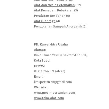
products
12
Alat dan Mesin Peternakan
12
3
products
Alat Pemadam Kebakaran
3
9
products
Peralatan Bor Tanah
9
4
products
Alat Olahraga
4
products
5
Pengolahan Sampah Anorganik
5
products
PD. Karya Mitra Usaha
Alamat:
Ruko Taman Yasmin Sektor VI No 134,
Kota Bogor
HP/WA:
082110947171 (Alven)
Email:
kmupertanian@gmail.com
Website:
www.mesin-pertanian.com
www.toko-alat.com