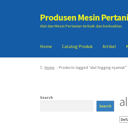
Produsen Mesin Pertan
Skip
Skip
to
to
Alat dan Mesin Pertanian terbaik dan berkualitas
navigation
content
Home
Catalog Produk
Artikel
Home
Artikel
Cart
Checkout
Kontak Kami
My
Home
Products tagged “alat fogging nyamuk”
a
Search
Search