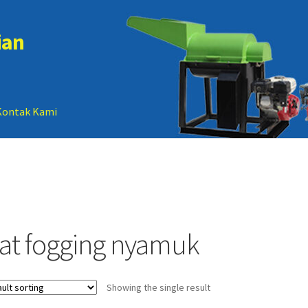
ian
Kontak Kami
 account
Sample Page
lat fogging nyamuk
Showing the single result