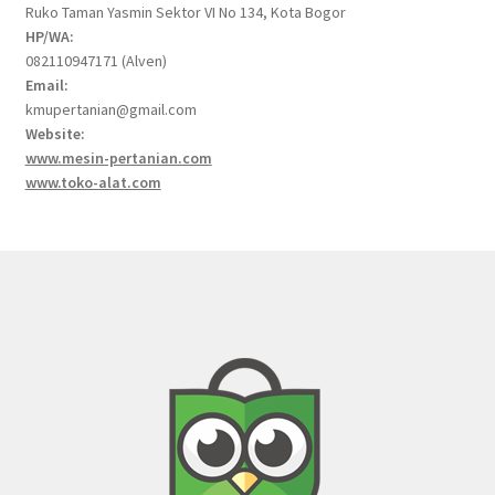
Ruko Taman Yasmin Sektor VI No 134, Kota Bogor
HP/WA:
082110947171 (Alven)
Email:
kmupertanian@gmail.com
Website:
www.mesin-pertanian.com
www.toko-alat.com