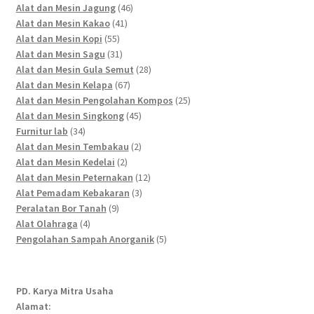
46
products
Alat dan Mesin Jagung
46
41
products
Alat dan Mesin Kakao
41
55
products
Alat dan Mesin Kopi
55
products
31
Alat dan Mesin Sagu
31
products
28
Alat dan Mesin Gula Semut
28
67
products
Alat dan Mesin Kelapa
67
products
25
Alat dan Mesin Pengolahan Kompos
25
45
products
Alat dan Mesin Singkong
45
34
products
Furnitur lab
34
products
2
Alat dan Mesin Tembakau
2
2
products
Alat dan Mesin Kedelai
2
products
12
Alat dan Mesin Peternakan
12
3
products
Alat Pemadam Kebakaran
3
9
products
Peralatan Bor Tanah
9
4
products
Alat Olahraga
4
products
5
Pengolahan Sampah Anorganik
5
products
PD. Karya Mitra Usaha
Alamat: