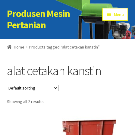
Produsen Mesin
Skip
Skip
Menu
to
to
Pertanian
navigation
content
Home
Home
Products tagged “alat cetakan kanstin”
Artikel
alat cetakan kanstin
Cart
Checkout
Showing all 2 results
Kontak Kami
My account
Sample Page