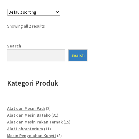
Showing all 2 results
Search
Search
Kategori Produk
2
Alat dan Mesin Padi
2
products
31
Alat dan Mesin Batako
31
products
15
Alat dan Mesin Pakan Ternak
15
11
products
Alat Laboratorium
11
products
8
Mesin Pengolahan Kunyit
8