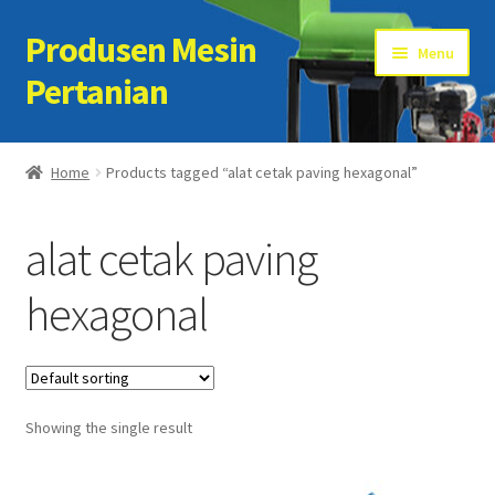
Produsen Mesin
Skip
Skip
Menu
to
to
Pertanian
navigation
content
Home
Home
Products tagged “alat cetak paving hexagonal”
Artikel
alat cetak paving
Cart
hexagonal
Checkout
Kontak Kami
Showing the single result
My account
Sample Page