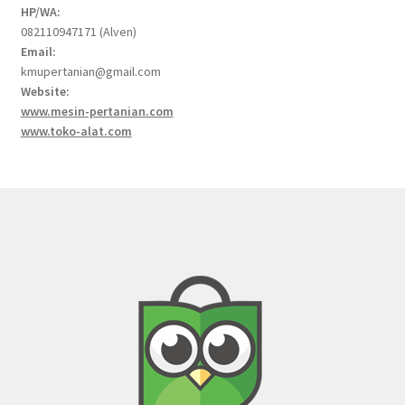
HP/WA:
082110947171 (Alven)
Email:
kmupertanian@gmail.com
Website:
www.mesin-pertanian.com
www.toko-alat.com