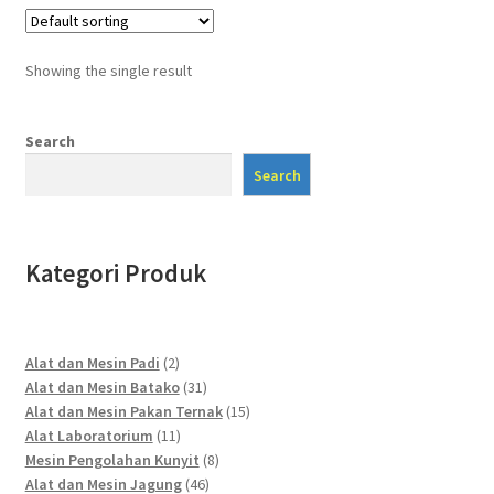
Showing the single result
Search
Search
Kategori Produk
2
Alat dan Mesin Padi
2
products
31
Alat dan Mesin Batako
31
products
15
Alat dan Mesin Pakan Ternak
15
11
products
Alat Laboratorium
11
products
8
Mesin Pengolahan Kunyit
8
46
products
Alat dan Mesin Jagung
46