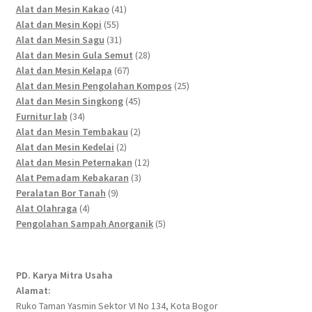
41
products
Alat dan Mesin Kakao
41
55
products
Alat dan Mesin Kopi
55
products
31
Alat dan Mesin Sagu
31
products
28
Alat dan Mesin Gula Semut
28
67
products
Alat dan Mesin Kelapa
67
products
25
Alat dan Mesin Pengolahan Kompos
25
45
products
Alat dan Mesin Singkong
45
34
products
Furnitur lab
34
products
2
Alat dan Mesin Tembakau
2
2
products
Alat dan Mesin Kedelai
2
products
12
Alat dan Mesin Peternakan
12
3
products
Alat Pemadam Kebakaran
3
9
products
Peralatan Bor Tanah
9
4
products
Alat Olahraga
4
products
5
Pengolahan Sampah Anorganik
5
products
PD. Karya Mitra Usaha
Alamat:
Ruko Taman Yasmin Sektor VI No 134, Kota Bogor