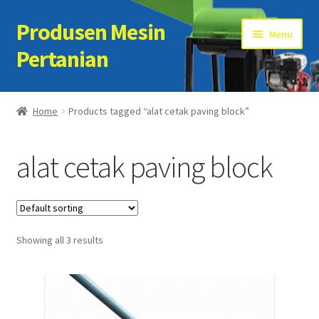
Produsen Mesin
Skip
Skip
Menu
to
to
Pertanian
navigation
content
Home
Home
Products tagged “alat cetak paving block”
Artikel
alat cetak paving block
Cart
Checkout
Showing all 3 results
Kontak Kami
My account
Sample Page