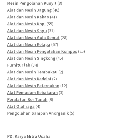
products
8
Mesin Pengolahan Kunyit
8
46
products
Alat dan Mesin Jagung
46
41
products
Alat dan Mesin Kakao
41
55
products
Alat dan Mesin Kopi
55
products
31
Alat dan Mesin Sagu
31
products
28
Alat dan Mesin Gula Semut
28
67
products
Alat dan Mesin Kelapa
67
products
25
Alat dan Mesin Pengolahan Kompos
25
45
products
Alat dan Mesin Singkong
45
34
products
Furnitur lab
34
products
2
Alat dan Mesin Tembakau
2
2
products
Alat dan Mesin Kedelai
2
products
12
Alat dan Mesin Peternakan
12
3
products
Alat Pemadam Kebakaran
3
9
products
Peralatan Bor Tanah
9
4
products
Alat Olahraga
4
products
5
Pengolahan Sampah Anorganik
5
products
PD. Karya Mitra Usaha