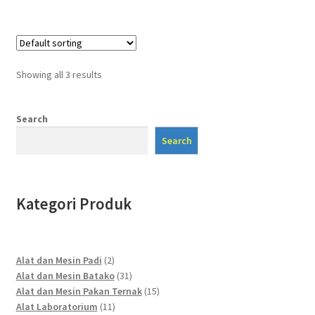
Showing all 3 results
Search
Search
Kategori Produk
2
Alat dan Mesin Padi
2
products
31
Alat dan Mesin Batako
31
products
15
Alat dan Mesin Pakan Ternak
15
11
products
Alat Laboratorium
11