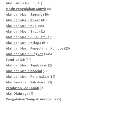
11
products
Alat Laboratorium
11
products
8
Mesin Pengolahan Kunyit
8
46
products
Alat dan Mesin Jagung
46
41
products
Alat dan Mesin Kakao
41
55
products
Alat dan Mesin Kopi
55
products
31
Alat dan Mesin Sagu
31
products
28
Alat dan Mesin Gula Semut
28
67
products
Alat dan Mesin Kelapa
67
products
25
Alat dan Mesin Pengolahan Kompos
25
45
products
Alat dan Mesin Singkong
45
34
products
Furnitur lab
34
products
2
Alat dan Mesin Tembakau
2
2
products
Alat dan Mesin Kedelai
2
products
12
Alat dan Mesin Peternakan
12
3
products
Alat Pemadam Kebakaran
3
9
products
Peralatan Bor Tanah
9
4
products
Alat Olahraga
4
products
5
Pengolahan Sampah Anorganik
5
products