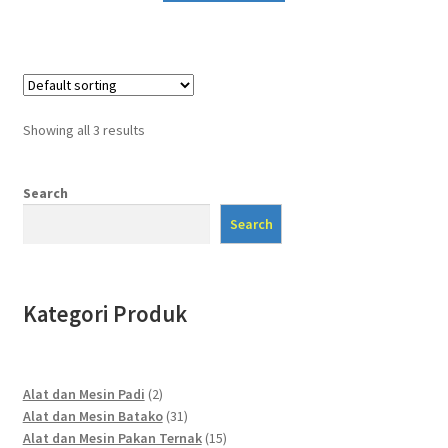
Showing all 3 results
Search
Search
Kategori Produk
2
Alat dan Mesin Padi
2
products
31
Alat dan Mesin Batako
31
products
15
Alat dan Mesin Pakan Ternak
15