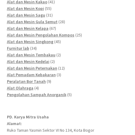
41
products
Alat dan Mesin Kakao
41
55
products
Alat dan Mesin Kopi
55
products
31
Alat dan Mesin Sagu
31
products
28
Alat dan Mesin Gula Semut
28
67
products
Alat dan Mesin Kelapa
67
products
25
Alat dan Mesin Pengolahan Kompos
25
45
products
Alat dan Mesin Singkong
45
34
products
Furnitur lab
34
products
2
Alat dan Mesin Tembakau
2
2
products
Alat dan Mesin Kedelai
2
products
12
Alat dan Mesin Peternakan
12
3
products
Alat Pemadam Kebakaran
3
9
products
Peralatan Bor Tanah
9
4
products
Alat Olahraga
4
products
5
Pengolahan Sampah Anorganik
5
products
PD. Karya Mitra Usaha
Alamat:
Ruko Taman Yasmin Sektor VI No 134, Kota Bogor