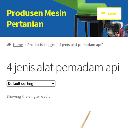
Produsen Mesin
Skip
Skip
Menu
to
to
Pertanian
navigation
content
Home
Home
Products tagged “4 jenis alat pemadam api”
Artikel
4 jenis alat pemadam api
Cart
Checkout
Showing the single result
Kontak Kami
My account
Sample Page