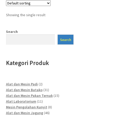
Showing the single result
Search
Search
Kategori Produk
2
Alat dan Mesin Padi
2
products
31
Alat dan Mesin Batako
31
products
15
Alat dan Mesin Pakan Ternak
15
11
products
Alat Laboratorium
11
products
8
Mesin Pengolahan Kunyit
8
46
products
Alat dan Mesin Jagung
46