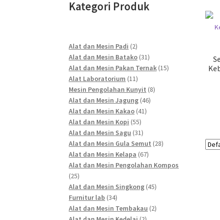
Kategori Produk
2
Alat dan Mesin Padi
2
products
31
Alat dan Mesin Batako
31
S
products
15
Alat dan Mesin Pakan Ternak
15
Keb
11
products
Alat Laboratorium
11
products
8
Mesin Pengolahan Kunyit
8
46
products
Alat dan Mesin Jagung
46
41
products
Alat dan Mesin Kakao
41
55
products
Alat dan Mesin Kopi
55
products
31
Alat dan Mesin Sagu
31
products
28
Alat dan Mesin Gula Semut
28
67
products
Alat dan Mesin Kelapa
67
products
Alat dan Mesin Pengolahan Kompos
25
25
products
45
Alat dan Mesin Singkong
45
34
products
Furnitur lab
34
products
2
Alat dan Mesin Tembakau
2
2
products
Alat dan Mesin Kedelai
2