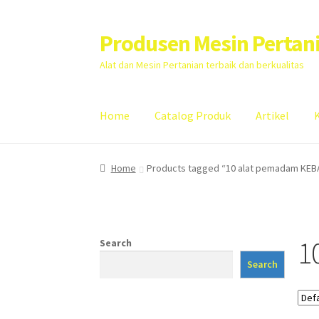
Produsen Mesin Pertan
Skip
Skip
to
to
Alat dan Mesin Pertanian terbaik dan berkualitas
navigation
content
Home
Catalog Produk
Artikel
Home
Artikel
Cart
Checkout
Kontak Kami
My
Home
Products tagged “10 alat pemadam KE
1
Search
Search