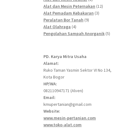
products
12
Alat dan Mesin Peternakan
12
3
products
Alat Pemadam Kebakaran
3
9
products
Peralatan Bor Tanah
9
4
products
Alat Olahraga
4
products
5
Pengolahan Sampah Anorganik
5
products
PD. Karya Mitra Usaha
Alamat:
Ruko Taman Yasmin Sektor VI No 134,
Kota Bogor
HP/WA:
082110947171 (Alven)
Email:
kmupertanian@gmail.com
Website:
www.mesin-pertanian.com
www.toko-alat.com