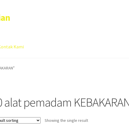
ian
Kontak Kami
 account
Sample Page
BAKARAN”
0 alat pemadam KEBAKARA
Showing the single result