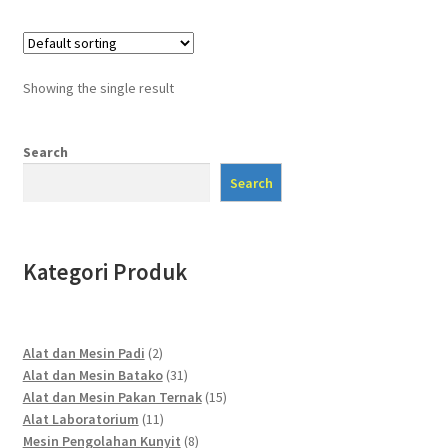
Showing the single result
Search
Search
Kategori Produk
2
Alat dan Mesin Padi
2
products
31
Alat dan Mesin Batako
31
products
15
Alat dan Mesin Pakan Ternak
15
11
products
Alat Laboratorium
11
products
8
Mesin Pengolahan Kunyit
8