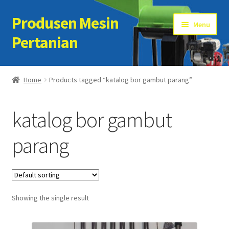
Produsen Mesin
Skip
Skip
Menu
to
to
Pertanian
navigation
content
Home
Home
Products tagged “katalog bor gambut parang”
Artikel
katalog bor gambut
Cart
parang
Checkout
Kontak Kami
Showing the single result
My account
Sample Page