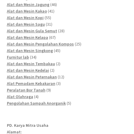
46
products
Alat dan Mesin Jagung
46
41
products
Alat dan Mesin Kakao
41
55
products
Alat dan Mesin Kopi
55
products
31
Alat dan Mesin Sagu
31
products
28
Alat dan Mesin Gula Semut
28
67
products
Alat dan Mesin Kelapa
67
products
25
Alat dan Mesin Pengolahan Kompos
25
45
products
Alat dan Mesin Singkong
45
34
products
Furnitur lab
34
products
2
Alat dan Mesin Tembakau
2
2
products
Alat dan Mesin Kedelai
2
products
12
Alat dan Mesin Peternakan
12
3
products
Alat Pemadam Kebakaran
3
9
products
Peralatan Bor Tanah
9
4
products
Alat Olahraga
4
products
5
Pengolahan Sampah Anorganik
5
products
PD. Karya Mitra Usaha
Alamat: